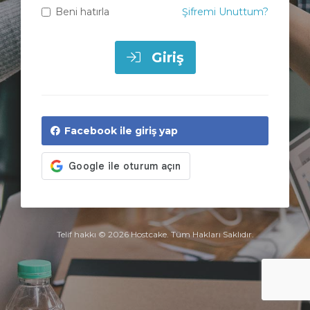
Beni hatırla
Şifremi Unuttum?
Giriş
Facebook ile giriş yap
Telif hakkı © 2026 Hostcake. Tüm Hakları Saklıdır.