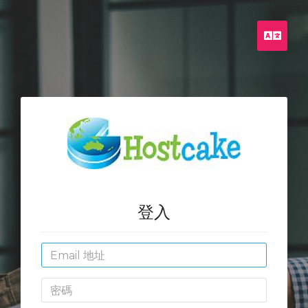
中
文
登入
Email
地
址
密
碼