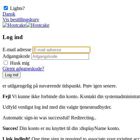
Lights?
Dansk
Vis bestillingskurv
Log ind
E-mail adresse
Adgangskode
Husk mig
Glemt adgangskode?
Log ind
er utilgængelig på nuværende tidspunkt. Prøv igen senere.
Fejl
Vi kunne ikke forbinde din konto. Kontakt din systemadministrat
Udfyld venligst log ind med din valgte tjenesteudbyder.
Automatic sign-in was successful! Redirecting..
Succes!
Din konto er nu knyttet til din :displayName konto.
Link indledt!
One time sign in required to associate your existing ac