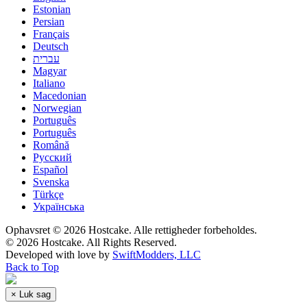
Estonian
Persian
Français
Deutsch
עברית
Magyar
Italiano
Macedonian
Norwegian
Português
Português
Română
Русский
Español
Svenska
Türkçe
Українська
Ophavsret © 2026 Hostcake. Alle rettigheder forbeholdes.
© 2026 Hostcake. All Rights Reserved.
Developed with
love
by
SwiftModders, LLC
Back to Top
×
Luk sag