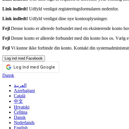
Link indledt!
Udfyld venligst registreringsformularen nedenfor.
Link indledt!
Udfyld venligst dine nye kontooplysninger.
Fejl
Denne konto er allerede forbundet med en eksisterende konto hos
Fejl
Denne konto er allerede forbundet med din konto hos os. Vælg en
Fejl
Vi kunne ikke forbinde din konto. Kontakt din systemadministrat
Log ind med Facebook
Dansk
العربية
Azerbaijani
Català
中文
Hrvatski
Čeština
Dansk
Nederlands
English