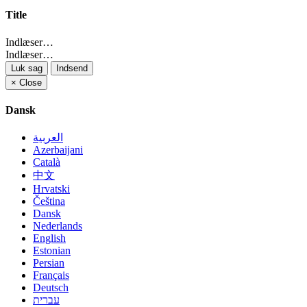
Title
Indlæser…
Indlæser…
Luk sag
Indsend
×
Close
Dansk
العربية
Azerbaijani
Català
中文
Hrvatski
Čeština
Dansk
Nederlands
English
Estonian
Persian
Français
Deutsch
עברית