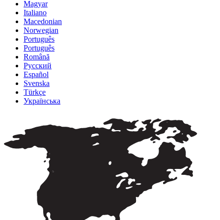
Magyar
Italiano
Macedonian
Norwegian
Português
Português
Română
Русский
Español
Svenska
Türkçe
Українська