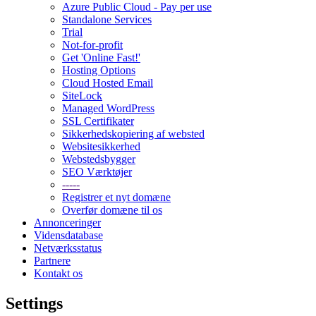
Azure Public Cloud - Pay per use
Standalone Services
Trial
Not-for-profit
Get 'Online Fast!'
Hosting Options
Cloud Hosted Email
SiteLock
Managed WordPress
SSL Certifikater
Sikkerhedskopiering af websted
Websitesikkerhed
Webstedsbygger
SEO Værktøjer
-----
Registrer et nyt domæne
Overfør domæne til os
Annonceringer
Vidensdatabase
Netværksstatus
Partnere
Kontakt os
Settings