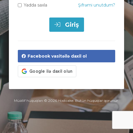
Yadda saxla
Şifrəmi unutdum?
Giriş
Facebook vasitəilə daxil ol
Müəllif hüquqları © 2026 Hostcake. Bütün hüquqlar qorunur.