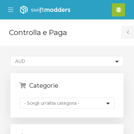
se
Mobile
Acco
ile
Menu
nu
Controlla e Paga
T
S
Categorie