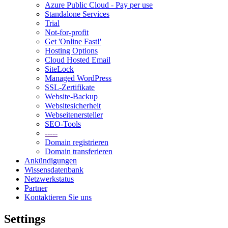
Azure Public Cloud - Pay per use
Standalone Services
Trial
Not-for-profit
Get 'Online Fast!'
Hosting Options
Cloud Hosted Email
SiteLock
Managed WordPress
SSL-Zertifikate
Website-Backup
Websitesicherheit
Webseitenersteller
SEO-Tools
-----
Domain registrieren
Domain transferieren
Ankündigungen
Wissensdatenbank
Netzwerkstatus
Partner
Kontaktieren Sie uns
Settings