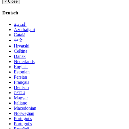
×
Close
Deutsch
العربية
Azerbaijani
Català
中文
Hrvatski
Čeština
Dansk
Nederlands
English
Estonian
Persian
Français
Deutsch
עברית
Magyar
Italiano
Macedonian
Norwegian
Português
Português
Română