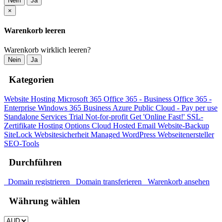
Nein
Ja
×
Warenkorb leeren
Warenkorb wirklich leeren?
Nein
Ja
Kategorien
Website Hosting
Microsoft 365
Office 365 - Business
Office 365 -
Enterprise
Windows 365 Business
Azure Public Cloud - Pay per use
Standalone Services
Trial
Not-for-profit
Get 'Online Fast!'
SSL-
Zertifikate
Hosting Options
Cloud Hosted Email
Website-Backup
SiteLock
Websitesicherheit
Managed WordPress
Webseitenersteller
SEO-Tools
Durchführen
Domain registrieren
Domain transferieren
Warenkorb ansehen
Währung wählen