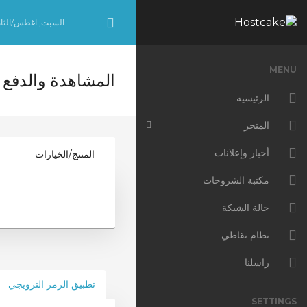
السبت, اغطس/الثامن 8, 6
Minimize
Menu
MENU
المشاهدة والدفع
الرئيسية
المتجر
تصفح الكل
أخبار وإعلانات
المنتج/الخيارات
Website Hosting
مكتبة الشروحات
Microsoft 365
حالة الشبكة
Office 365 - Business
نظام نقاطي
Office 365 - Enterprise
راسلنا
تطبيق الرمز الترويجي
Windows 365 Business
SETTINGS