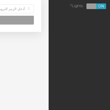
Azure Public Cloud - Pay
Lights?
OFF
ON
per use
Standalone Services
Trial
Not-for-profit
Get 'Online Fast!'
Hosting Options
Cloud Hosted Email
SiteLock
Managed WordPress
شهادات SSL
النسخ الاحتياطي لموقع الويب