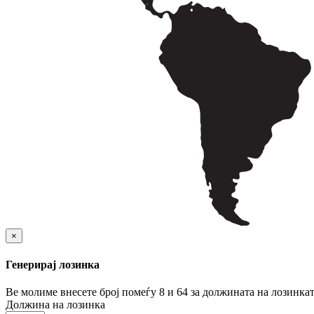
×
Генерирај лозинка
Ве молиме внесете број помеѓу 8 и 64 за должината на лозинка
Должина на лозинка