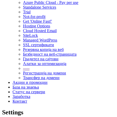
Azure Public Cloud - Pay per use
Standalone Services
Trial
Not-for-profit
Get 'Online Fast!'
Hosting Options
Cloud Hosted Email
SiteLock
Managed WordPress
SSL сертификати
Резервна копија на веб
Безбедност на веб-страницата
Градител на сајтови
Алатки за оптимизација
-----
Регистрација на домени
Трансфер на домени
Акции и промоции
База на знаења
Статус на сервери
Заработка
Контакт
Settings