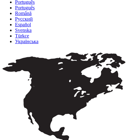
Português
Português
Română
Русский
Español
Svenska
Türkçe
Українська