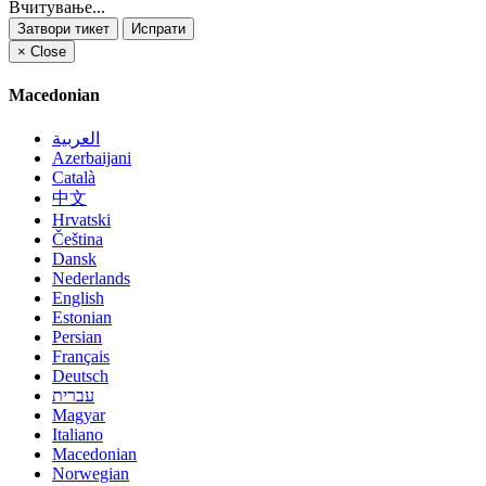
Вчитување...
Затвори тикет
Испрати
×
Close
Macedonian
العربية
Azerbaijani
Català
中文
Hrvatski
Čeština
Dansk
Nederlands
English
Estonian
Persian
Français
Deutsch
עברית
Magyar
Italiano
Macedonian
Norwegian