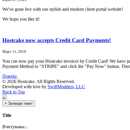
We've gone live with our stylish and modern client portal website!
We hope you like it!
Hostcake now accepts Credit Card Payments!
Март 11, 2019
You can now pay your Hostcake invoices by Credit Card! We have jus
Payment Method to "STRIPE" and click the "Pay Now" button. Then ent
Повеќе
© 2026 Hostcake. All Rights Reserved.
Developed with
love
by
SwiftModders, LLC
Back to Top
×
Затвори тикет
Title
Вчитување...